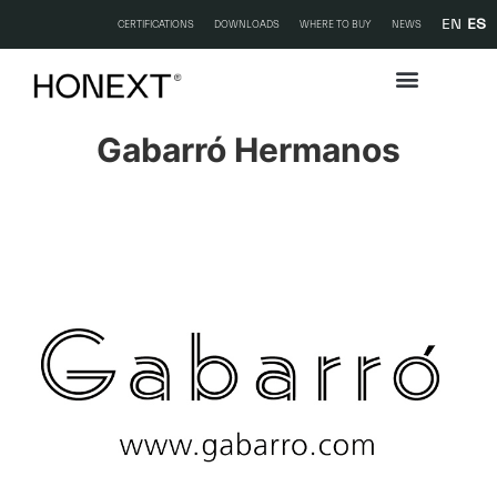
EN
ES
CERTIFICATIONS
DOWNLOADS
WHERE TO BUY
NEWS
Gabarró Hermanos